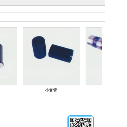
小套管
造纸机轴