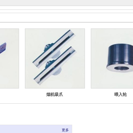
烟机吸爪
喂入轮
更多