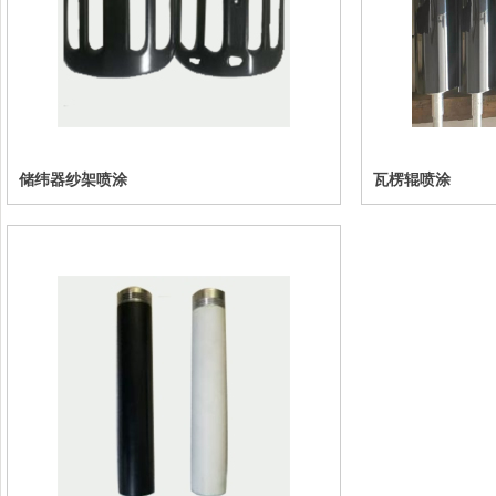
储纬器纱架喷涂
瓦楞辊喷涂