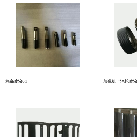
柱塞喷涂01
加弹机上油轮喷