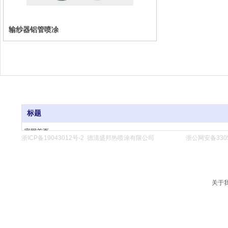
输纱器铝管喷凃
标题
官网首页
浙ICP备19043012号-2
德清盛邦热喷涂有限公司
浙公网安备3305
关于我们
公司产品
新闻动态
联系我们
关于